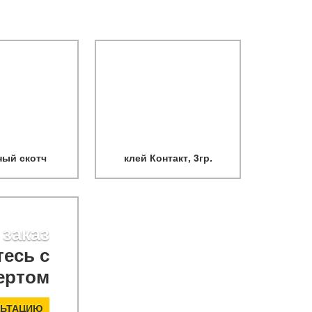
ный скотч
клей Контакт, 3гр.
 заказ
есь с
ертом
ЛЬТАЦИЮ