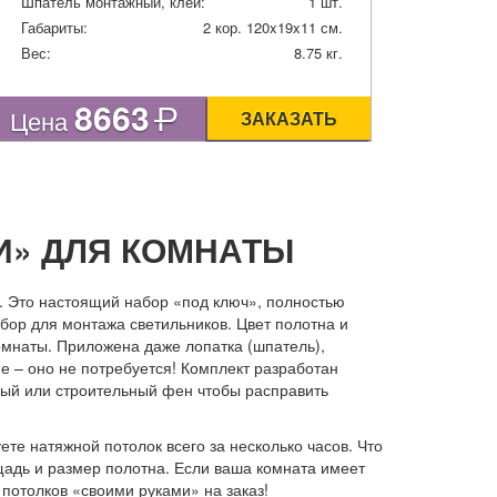
Шпатель монтажный, клей:
1 шт.
Габариты:
2 кор. 120x19x11 см.
Вес:
8.75 кг.
8663
Р
Цена
ЗАКАЗАТЬ
И» ДЛЯ КОМНАТЫ
. Это настоящий набор «под ключ», полностью
абор для монтажа светильников. Цвет полотна и
омнаты. Приложена даже лопатка (шпатель),
ие – оно не потребуется! Комплект разработан
чный или строительный фен чтобы расправить
те натяжной потолок всего за несколько часов. Что
щадь и размер полотна. Если ваша комната имеет
отолков «своими руками» на заказ!