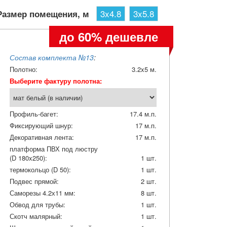
3x4.8
3x5.8
Размер помещения, м
до 60% дешевле
Состав комплекта №13
:
Полотно:
3.2x5 м.
Выберите фактуру полотна:
Профиль-багет:
17.4 м.п.
Фиксирующий шнур:
17 м.п.
Декоративная лента:
17 м.п.
платформа ПВХ под люстру
(D 180x250):
1 шт.
термокольцо (D 50):
1 шт.
Подвес прямой:
2 шт.
Саморезы 4.2х11 мм:
8 шт.
Обвод для трубы:
1 шт.
Скотч малярный:
1 шт.