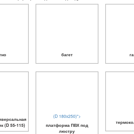
тно
багет
г
(D 180x250)">
иверсальная
термоко
к (D 55-115)
платформа ПВХ под
люстру