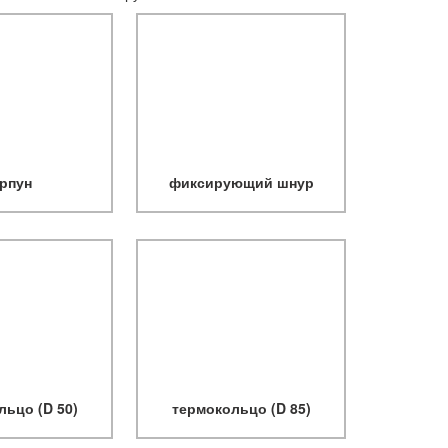
арпун
фиксирующий шнур
льцо (D 50)
термокольцо (D 85)