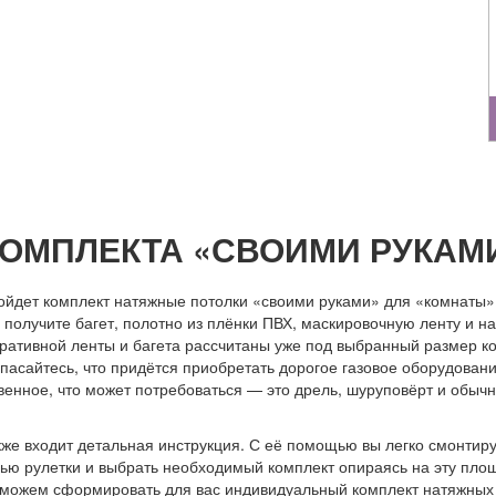
ОМПЛЕКТА «СВОИМИ РУКАМ
дойдет комплект натяжные потолки «своими руками» для «комнаты»
 получите багет, полотно из плёнки ПВХ, маскировочную ленту и н
оративной ленты и багета рассчитаны уже под выбранный размер к
опасайтесь, что придётся приобретать дорогое газовое оборудован
твенное, что может потребоваться — это дрель, шуруповёрт и обы
же входит детальная инструкция. С её помощью вы легко смонтируе
ью рулетки и выбрать необходимый комплект опираясь на эту пло
можем сформировать для вас индивидуальный комплект натяжных п